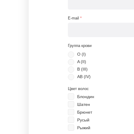
E-mail
*
Группа крови
O (I)
A (II)
B (III)
AB (IV)
Цвет волос
Блондин
Шатен
Брюнет
Русый
Рыжий