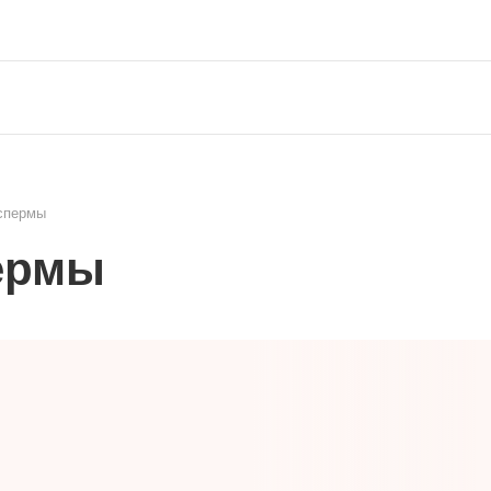
 спермы
ермы