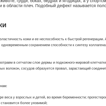
 животе, груди, боках, бедрах и ягодицах, а у спо
к и в области плеч. Подобный дефект называется по
ки
эластичность кожи и ее неспособность к быстрой регенерации. 
с одновременным сохранением способности к синтезу коллаге
травм в сетчатом слое дермы и подкожного-жировой клетчатке
вых волокон, сосудов образуется провал, зарастающий соедини
нам:
е веса у взрослых и детей, во время беременности; прогестер
 становится более уязвимой;