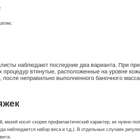
:
атии;
алисты наблюдают последние два варианта. При пр
 процедур втянутые, расположенные на уровне кожи 
, после неправильно выполненного баночного масса
яжек
й, мазей носит скорее профилактический характер, их нужно по
гда наблюдается набор веса и т.д.). В отдельных случаях регу
вета.