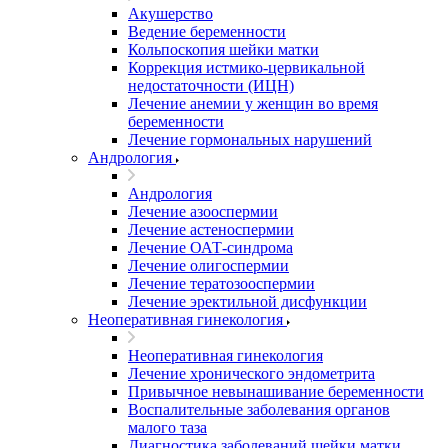
Акушерство
Ведение беременности
Кольпоскопия шейки матки
Коррекция истмико-цервикальной
недостаточности (ИЦН)
Лечение анемии у женщин во время
беременности
Лечение гормональных нарушений
Андрология
Андрология
Лечение азооспермии
Лечение астеноспермии
Лечение ОАТ-синдрома
Лечение олигоспермии
Лечение тератозооспермии
Лечение эректильной дисфункции
Неоперативная гинекология
Неоперативная гинекология
Лечение хронического эндометрита
Привычное невынашивание беременности
Воспалительные заболевания органов
малого таза
Диагностика заболеваний шейки матки