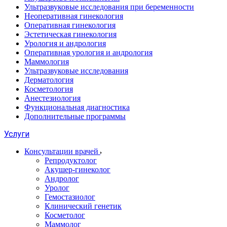
Ультразвуковые исследования при беременности
Неоперативная гинекология
Оперативная гинекология
Эстетическая гинекология
Урология и андрология
Оперативная урология и андрология
Маммология
Ультразвуковые исследования
Дерматология
Косметология
Анестезиология
Функциональная диагностика
Дополнительные программы
Услуги
Консультации врачей
Репродуктолог
Акушер-гинеколог
Андролог
Уролог
Гемостазиолог
Клинический генетик
Косметолог
Маммолог