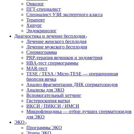
Онколог
ПГТ-специалист
Специалист УЗИ экспертного класса
Терапевт
Хирург
Эндокринолог
Диагностика и лечение бесплодия
Лечение женского бесплодия
Лечение мужского бесплодия
Спермограмма
PRP-терапия яичников и эндометрия
HBA-тест спермограммы
MAR-тест
TESE / TESA / Micro-TESE — операционная
биопсия яичка
Анализ фрагментации ДНК сперматозоидов
Анализы для ЭКО
Вспомогательный хетчинг
Гистероскопия матки
ИКСИ / ПИКСИ / ИМСИ
Микрофлюидика — отбор лучших сперматозоидов
для ЭКО
ЭКО
Программы ЭКО
Этапы ЭКО