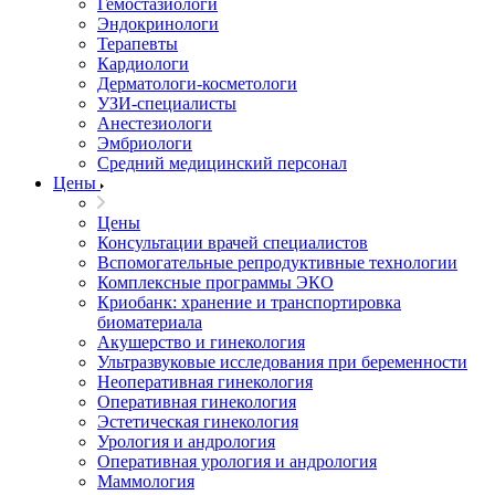
Гемостазиологи
Эндокринологи
Терапевты
Кардиологи
Дерматологи-косметологи
УЗИ-специалисты
Анестезиологи
Эмбриологи
Средний медицинский персонал
Цены
Цены
Консультации врачей специалистов
Вспомогательные репродуктивные технологии
Комплексные программы ЭКО
Криобанк: хранение и транспортировка
биоматериала
Акушерство и гинекология
Ультразвуковые исследования при беременности
Неоперативная гинекология
Оперативная гинекология
Эстетическая гинекология
Урология и андрология
Оперативная урология и андрология
Маммология