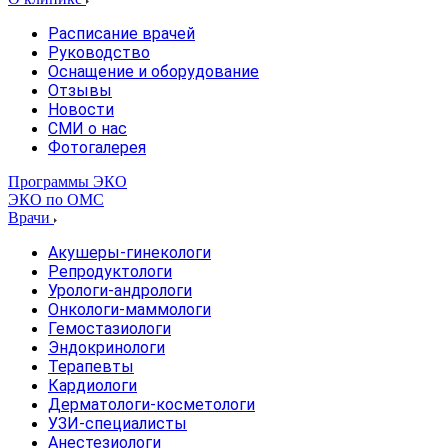
Расписание врачей
Руководство
Оснащение и оборудование
Отзывы
Новости
СМИ о нас
Фотогалерея
Программы ЭКО
ЭКО по ОМС
Врачи
Акушеры-гинекологи
Репродуктологи
Урологи-андрологи
Онкологи-маммологи
Гемостазиологи
Эндокринологи
Терапевты
Кардиологи
Дерматологи-косметологи
УЗИ-специалисты
Анестезиологи