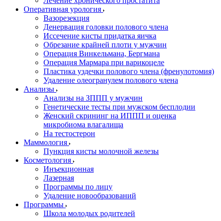
Лечение хронического простатита
Оперативная урология
Вазорезекция
Денервация головки полового члена
Иссечение кисты придатка яичка
Обрезание крайней плоти у мужчин
Операция Винкельмана, Бергмана
Операция Мармара при варикоцеле
Пластика уздечки полового члена (френулотомия)
Удаление олеогранулем полового члена
Анализы
Анализы на ЗППП у мужчин
Генетические тесты при мужском бесплодии
Женский скрининг на ИППП и оценка
микробиома влагалища
На тестостерон
Маммология
Пункция кисты молочной железы
Косметология
Инъекционная
Лазерная
Программы по лицу
Удаление новообразований
Программы
Школа молодых родителей