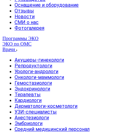
Оснащение и оборудование
Отзывы
Новости
СМИ о нас
Фотогалерея
Программы ЭКО
ЭКО по ОМС
Врачи
Акушеры-гинекологи
Репродуктологи
Урологи-андрологи
Онкологи-маммологи
Гемостазиологи
Эндокринологи
Терапевты
Кардиологи
Дерматологи-косметологи
УЗИ-специалисты
Анестезиологи
Эмбриологи
Средний медицинский персонал