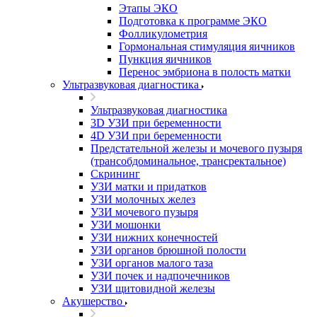
Этапы ЭКО
Подготовка к программе ЭКО
Фолликулометрия
Гормональная стимуляция яичников
Пункция яичников
Перенос эмбриона в полость матки
Ультразвуковая диагностика
Ультразвуковая диагностика
3D УЗИ при беременности
4D УЗИ при беременности
Предстательной железы и мочевого пузыря
(трансобдоминальное, трансректальное)
Скрининг
УЗИ матки и придатков
УЗИ молочных желез
УЗИ мочевого пузыря
УЗИ мошонки
УЗИ нижних конечностей
УЗИ органов брюшной полости
УЗИ органов малого таза
УЗИ почек и надпочечников
УЗИ щитовидной железы
Акушерство