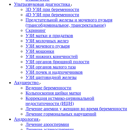
Ультразвуковая диагностика
3D УЗИ при беременности
4D УЗИ при беременности
Предстательной железы и мочевого пузыря
(трансобдоминальное, трансректальное)
Скрининг
УЗИ матки и придатков
УЗИ молочных желез
УЗИ мочевого пузыря
УЗИ мошонки
УЗИ нижних конечностей
УЗИ органов брюшной полости
УЗИ органов малого таза
УЗИ почек и надпочечников
УЗИ щитовидной железы
Акушерство
Ведение беременности
Кольпоскопия шейки матки
Коррекция истмико-цервикальной
недостаточности (ИЦН)
Лечение анемии у женщин во время беременности
Лечение гормональных нарушений
Андрология
Лечение азооспермии
Лечение астеноспермии