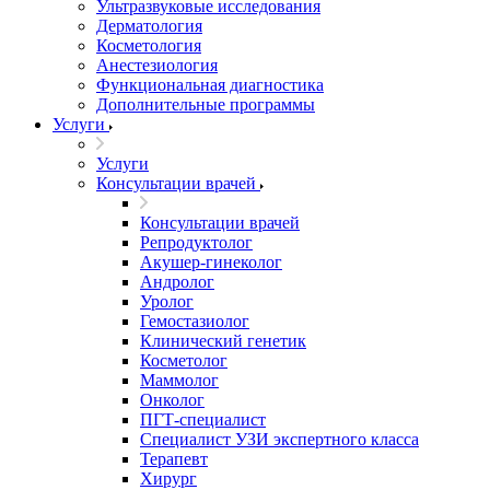
Ультразвуковые исследования
Дерматология
Косметология
Анестезиология
Функциональная диагностика
Дополнительные программы
Услуги
Услуги
Консультации врачей
Консультации врачей
Репродуктолог
Акушер-гинеколог
Андролог
Уролог
Гемостазиолог
Клинический генетик
Косметолог
Маммолог
Онколог
ПГТ-специалист
Специалист УЗИ экспертного класса
Терапевт
Хирург