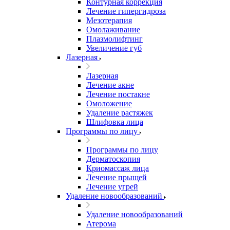
Контурная коррекция
Лечение гипергидроза
Мезотерапия
Омолаживание
Плазмолифтинг
Увеличение губ
Лазерная
Лазерная
Лечение акне
Лечение постакне
Омоложение
Удаление растяжек
Шлифовка лица
Программы по лицу
Программы по лицу
Дерматоскопия
Криомассаж лица
Лечение прыщей
Лечение угрей
Удаление новообразований
Удаление новообразований
Атерома