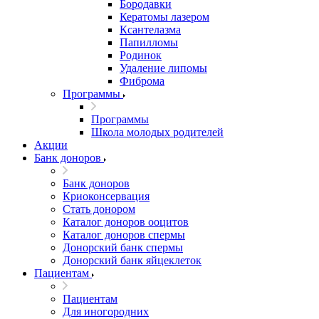
Бородавки
Кератомы лазером
Ксантелазма
Папилломы
Родинок
Удаление липомы
Фиброма
Программы
Программы
Школа молодых родителей
Акции
Банк доноров
Банк доноров
Криоконсервация
Стать донором
Каталог доноров ооцитов
Каталог доноров спермы
Донорский банк спермы
Донорский банк яйцеклеток
Пациентам
Пациентам
Для иногородних