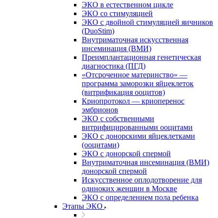
ЭКО в естественном цикле
ЭКО со стимуляцией
ЭКО с двойной стимуляцией яичников
(DuoStim)
Внутриматочная искусственная
инсеминация (ВМИ)
Преимплантационная генетическая
диагностика (ПГД)
«Отсроченное материнство» —
программа заморозки яйцеклеток
(витрификация ооцитов)
Криопротокол — криоперенос
эмбрионов
ЭКО с собственными
витрифицированными ооцитами
ЭКО с донорскими яйцеклетками
(ооцитами)
ЭКО с донорской спермой
Внутриматочная инсеминация (ВМИ)
донорской спермой
Искусственное оплодотворение для
одиноких женщин в Москве
ЭКО с определением пола ребенка
Этапы ЭКО