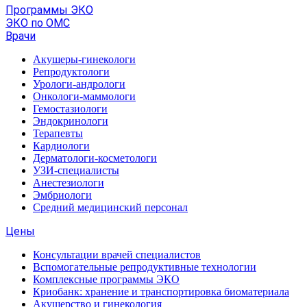
Программы ЭКО
ЭКО по ОМС
Врачи
Акушеры-гинекологи
Репродуктологи
Урологи-андрологи
Онкологи-маммологи
Гемостазиологи
Эндокринологи
Терапевты
Кардиологи
Дерматологи-косметологи
УЗИ-специалисты
Анестезиологи
Эмбриологи
Средний медицинский персонал
Цены
Консультации врачей специалистов
Вспомогательные репродуктивные технологии
Комплексные программы ЭКО
Криобанк: хранение и транспортировка биоматериала
Акушерство и гинекология