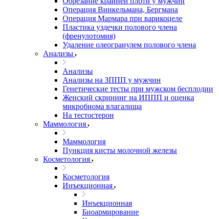
Обрезание крайней плоти у мужчин
Операция Винкельмана, Бергмана
Операция Мармара при варикоцеле
Пластика уздечки полового члена
(френулотомия)
Удаление олеогранулем полового члена
Анализы
Анализы
Анализы на ЗППП у мужчин
Генетические тесты при мужском бесплодии
Женский скрининг на ИППП и оценка
микробиома влагалища
На тестостерон
Маммология
Маммология
Пункция кисты молочной железы
Косметология
Косметология
Инъекционная
Инъекционная
Биоармирование