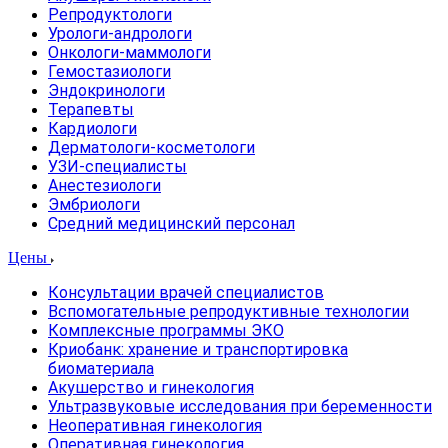
Репродуктологи
Урологи-андрологи
Онкологи-маммологи
Гемостазиологи
Эндокринологи
Терапевты
Кардиологи
Дерматологи-косметологи
УЗИ-специалисты
Анестезиологи
Эмбриологи
Средний медицинский персонал
Цены
Консультации врачей специалистов
Вспомогательные репродуктивные технологии
Комплексные программы ЭКО
Криобанк: хранение и транспортировка
биоматериала
Акушерство и гинекология
Ультразвуковые исследования при беременности
Неоперативная гинекология
Оперативная гинекология