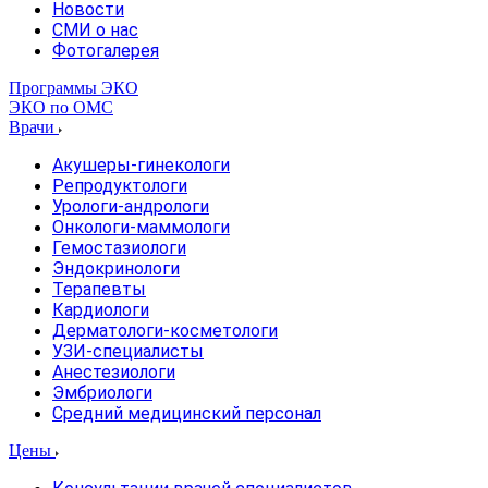
Новости
СМИ о нас
Фотогалерея
Программы ЭКО
ЭКО по ОМС
Врачи
Акушеры-гинекологи
Репродуктологи
Урологи-андрологи
Онкологи-маммологи
Гемостазиологи
Эндокринологи
Терапевты
Кардиологи
Дерматологи-косметологи
УЗИ-специалисты
Анестезиологи
Эмбриологи
Средний медицинский персонал
Цены