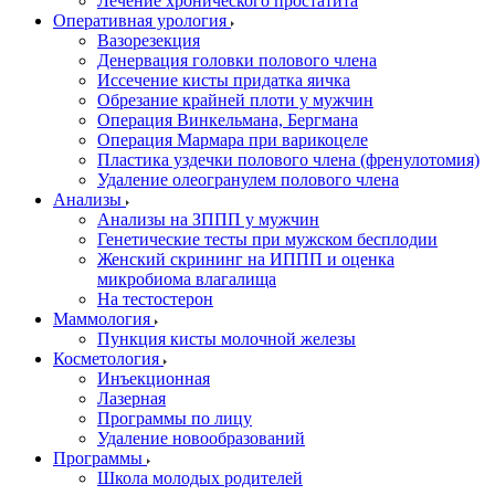
Лечение хронического простатита
Оперативная урология
Вазорезекция
Денервация головки полового члена
Иссечение кисты придатка яичка
Обрезание крайней плоти у мужчин
Операция Винкельмана, Бергмана
Операция Мармара при варикоцеле
Пластика уздечки полового члена (френулотомия)
Удаление олеогранулем полового члена
Анализы
Анализы на ЗППП у мужчин
Генетические тесты при мужском бесплодии
Женский скрининг на ИППП и оценка
микробиома влагалища
На тестостерон
Маммология
Пункция кисты молочной железы
Косметология
Инъекционная
Лазерная
Программы по лицу
Удаление новообразований
Программы
Школа молодых родителей