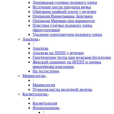
Денервация головки полового члена
Иссечение кисты придатка яичка
Обрезание крайней плоти у мужчин
Операция Винкельмана, Бергмана
Операция Мармара при варикоцеле
Пластика уздечки полового члена
(френулотомия)
Удаление олеогранулем полового члена
Анализы
Анализы
Анализы на ЗППП у мужчин
Генетические тесты при мужском бесплодии
Женский скрининг на ИППП и оценка
микробиома влагалища
На тестостерон
Маммология
Маммология
Пункция кисты молочной железы
Косметология
Косметология
Инъекционная