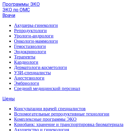
Программы ЭКО
ЭКО по ОМС
Врачи
Акушеры-гинекологи
Репродуктологи
Урологи-андрологи
Онкологи-маммологи
Гемостазиологи
Эндокринологи
Терапевты
Кардиологи
Дерматологи-косметологи
УЗИ-специалисты
Анестезиологи
Эмбриологи
Средний медицинский персонал
Цены
Консультации врачей специалистов
Вспомогательные репродуктивные технологии
Комплексные программы ЭКО
Криобанк: хранение и транспортировка биоматериала
Акушерство и гинекология