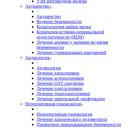
УЗИ щитовидной железы
Акушерство
Акушерство
Ведение беременности
Кольпоскопия шейки матки
Коррекция истмико-цервикальной
недостаточности (ИЦН)
Лечение анемии у женщин во время
беременности
Лечение гормональных нарушений
Андрология
Андрология
Лечение азооспермии
Лечение астеноспермии
Лечение ОАТ-синдрома
Лечение олигоспермии
Лечение тератозооспермии
Лечение эректильной дисфункции
Неоперативная гинекология
Неоперативная гинекология
Лечение хронического эндометрита
Привычное невынашивание беременности