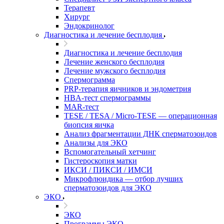
Терапевт
Хирург
Эндокринолог
Диагностика и лечение бесплодия
Диагностика и лечение бесплодия
Лечение женского бесплодия
Лечение мужского бесплодия
Спермограмма
PRP-терапия яичников и эндометрия
HBA-тест спермограммы
MAR-тест
TESE / TESA / Micro-TESE — операционная
биопсия яичка
Анализ фрагментации ДНК сперматозоидов
Анализы для ЭКО
Вспомогательный хетчинг
Гистероскопия матки
ИКСИ / ПИКСИ / ИМСИ
Микрофлюидика — отбор лучших
сперматозоидов для ЭКО
ЭКО
ЭКО
Программы ЭКО