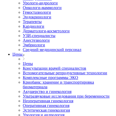
Урологи-андрологи
Онкологи-маммологи
Гемостазиологи
Эндокринологи
Терапевты
Кардиологи
Дерматологи-косметологи
УЗИ-специалисты
Анестезиологи
Эмбриологи
Средний медицинский персонал
Цены
Цены
Консультации врачей специалистов
Вспомогательные репродуктивные технологии
Комплексные программы ЭКО
Криобанк: хранение и транспортировка
биоматериала
Акушерство и гинекология
Ультразвуковые исследования при беременности
Неоперативная гинекология
Оперативная гинекология
Эстетическая гинекология
Урология и андрология