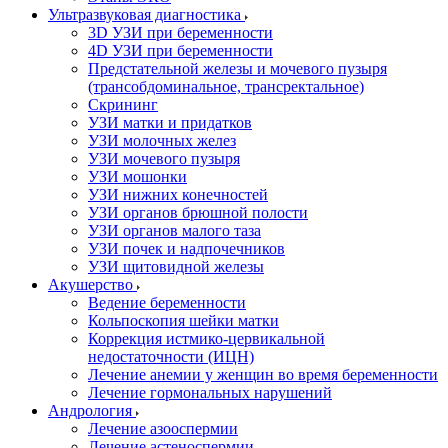
Ультразвуковая диагностика
3D УЗИ при беременности
4D УЗИ при беременности
Предстательной железы и мочевого пузыря
(трансобдоминальное, трансректальное)
Скрининг
УЗИ матки и придатков
УЗИ молочных желез
УЗИ мочевого пузыря
УЗИ мошонки
УЗИ нижних конечностей
УЗИ органов брюшной полости
УЗИ органов малого таза
УЗИ почек и надпочечников
УЗИ щитовидной железы
Акушерство
Ведение беременности
Кольпоскопия шейки матки
Коррекция истмико-цервикальной
недостаточности (ИЦН)
Лечение анемии у женщин во время беременности
Лечение гормональных нарушений
Андрология
Лечение азооспермии
Лечение астеноспермии