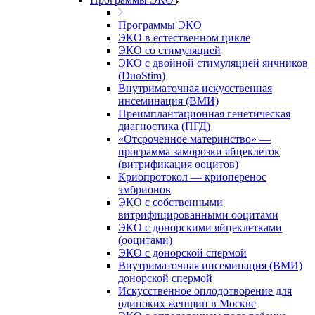
Программы ЭКО
ЭКО в естественном цикле
ЭКО со стимуляцией
ЭКО с двойной стимуляцией яичников
(DuoStim)
Внутриматочная искусственная
инсеминация (ВМИ)
Преимплантационная генетическая
диагностика (ПГД)
«Отсроченное материнство» —
программа заморозки яйцеклеток
(витрификация ооцитов)
Криопротокол — криоперенос
эмбрионов
ЭКО с собственными
витрифицированными ооцитами
ЭКО с донорскими яйцеклетками
(ооцитами)
ЭКО с донорской спермой
Внутриматочная инсеминация (ВМИ)
донорской спермой
Искусственное оплодотворение для
одиноких женщин в Москве