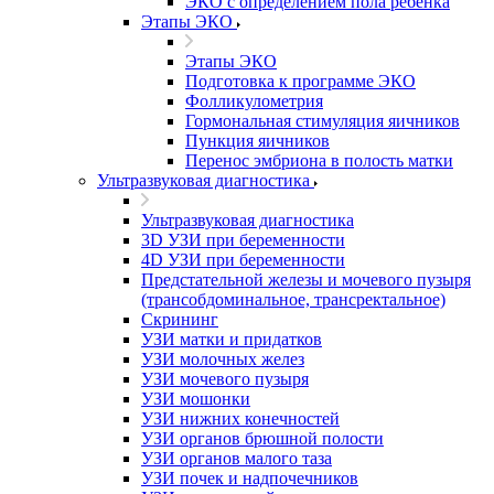
ЭКО с определением пола ребенка
Этапы ЭКО
Этапы ЭКО
Подготовка к программе ЭКО
Фолликулометрия
Гормональная стимуляция яичников
Пункция яичников
Перенос эмбриона в полость матки
Ультразвуковая диагностика
Ультразвуковая диагностика
3D УЗИ при беременности
4D УЗИ при беременности
Предстательной железы и мочевого пузыря
(трансобдоминальное, трансректальное)
Скрининг
УЗИ матки и придатков
УЗИ молочных желез
УЗИ мочевого пузыря
УЗИ мошонки
УЗИ нижних конечностей
УЗИ органов брюшной полости
УЗИ органов малого таза
УЗИ почек и надпочечников