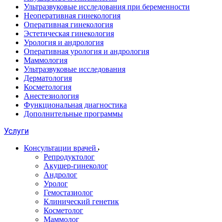
Ультразвуковые исследования при беременности
Неоперативная гинекология
Оперативная гинекология
Эстетическая гинекология
Урология и андрология
Оперативная урология и андрология
Маммология
Ультразвуковые исследования
Дерматология
Косметология
Анестезиология
Функциональная диагностика
Дополнительные программы
Услуги
Консультации врачей
Репродуктолог
Акушер-гинеколог
Андролог
Уролог
Гемостазиолог
Клинический генетик
Косметолог
Маммолог