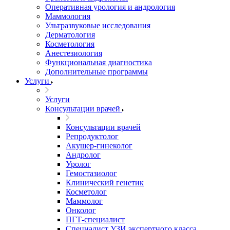
Оперативная урология и андрология
Маммология
Ультразвуковые исследования
Дерматология
Косметология
Анестезиология
Функциональная диагностика
Дополнительные программы
Услуги
Услуги
Консультации врачей
Консультации врачей
Репродуктолог
Акушер-гинеколог
Андролог
Уролог
Гемостазиолог
Клинический генетик
Косметолог
Маммолог
Онколог
ПГТ-специалист
Специалист УЗИ экспертного класса