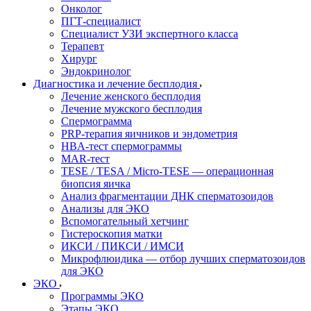
Онколог
ПГТ-специалист
Специалист УЗИ экспертного класса
Терапевт
Хирург
Эндокринолог
Диагностика и лечение бесплодия
Лечение женского бесплодия
Лечение мужского бесплодия
Спермограмма
PRP-терапия яичников и эндометрия
HBA-тест спермограммы
MAR-тест
TESE / TESA / Micro-TESE — операционная
биопсия яичка
Анализ фрагментации ДНК сперматозоидов
Анализы для ЭКО
Вспомогательный хетчинг
Гистероскопия матки
ИКСИ / ПИКСИ / ИМСИ
Микрофлюидика — отбор лучших сперматозоидов
для ЭКО
ЭКО
Программы ЭКО
Этапы ЭКО