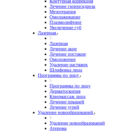
Контурная коррекция
Лечение гипергидроза
Мезотерапия
Омолаживание
Плазмолифтинг
Увеличение губ
Лазерная
Лазерная
Лечение акне
Лечение постакне
Омоложение
Удаление растяжек
Шлифовка лица
Программы по лицу
Программы по лицу
Дерматоскопия
Криомассаж лица
Лечение прыщей
Лечение угрей
Удаление новообразований
Удаление новообразований
Атерома