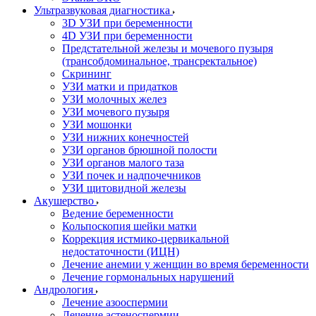
Ультразвуковая диагностика
3D УЗИ при беременности
4D УЗИ при беременности
Предстательной железы и мочевого пузыря
(трансобдоминальное, трансректальное)
Скрининг
УЗИ матки и придатков
УЗИ молочных желез
УЗИ мочевого пузыря
УЗИ мошонки
УЗИ нижних конечностей
УЗИ органов брюшной полости
УЗИ органов малого таза
УЗИ почек и надпочечников
УЗИ щитовидной железы
Акушерство
Ведение беременности
Кольпоскопия шейки матки
Коррекция истмико-цервикальной
недостаточности (ИЦН)
Лечение анемии у женщин во время беременности
Лечение гормональных нарушений
Андрология
Лечение азооспермии
Лечение астеноспермии