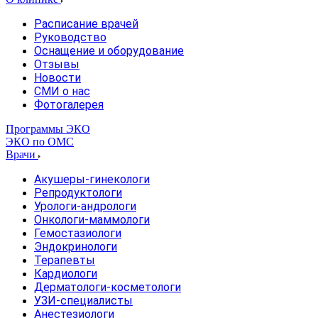
Расписание врачей
Руководство
Оснащение и оборудование
Отзывы
Новости
СМИ о нас
Фотогалерея
Программы ЭКО
ЭКО по ОМС
Врачи
Акушеры-гинекологи
Репродуктологи
Урологи-андрологи
Онкологи-маммологи
Гемостазиологи
Эндокринологи
Терапевты
Кардиологи
Дерматологи-косметологи
УЗИ-специалисты
Анестезиологи