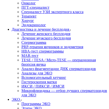
Онколог
ПГТ-специалист
Специалист УЗИ экспертного класса
Терапевт
Хирург
Эндокринолог
Диагностика и лечение бесплодия
Лечение женского бесплодия
Лечение мужского бесплодия
Спермограмма
PRP-терапия яичников и эндометрия
HBA-тест спермограммы
MAR-тест
TESE / TESA / Micro-TESE — операционная
биопсия яичка
Анализ фрагментации ДНК сперматозоидов
Анализы для ЭКО
Вспомогательный хетчинг
Гистероскопия матки
ИКСИ / ПИКСИ / ИМСИ
Микрофлюидика — отбор лучших сперматозоидов
для ЭКО
ЭКО
Программы ЭКО
Этапы ЭКО