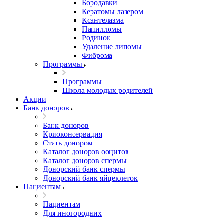
Бородавки
Кератомы лазером
Ксантелазма
Папилломы
Родинок
Удаление липомы
Фиброма
Программы
Программы
Школа молодых родителей
Акции
Банк доноров
Банк доноров
Криоконсервация
Стать донором
Каталог доноров ооцитов
Каталог доноров спермы
Донорский банк спермы
Донорский банк яйцеклеток
Пациентам
Пациентам
Для иногородних