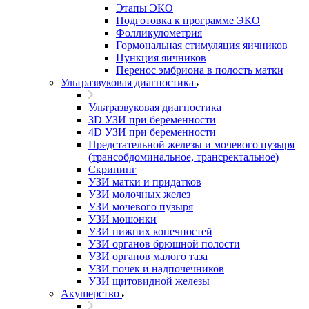
Этапы ЭКО
Подготовка к программе ЭКО
Фолликулометрия
Гормональная стимуляция яичников
Пункция яичников
Перенос эмбриона в полость матки
Ультразвуковая диагностика
Ультразвуковая диагностика
3D УЗИ при беременности
4D УЗИ при беременности
Предстательной железы и мочевого пузыря
(трансобдоминальное, трансректальное)
Скрининг
УЗИ матки и придатков
УЗИ молочных желез
УЗИ мочевого пузыря
УЗИ мошонки
УЗИ нижних конечностей
УЗИ органов брюшной полости
УЗИ органов малого таза
УЗИ почек и надпочечников
УЗИ щитовидной железы
Акушерство