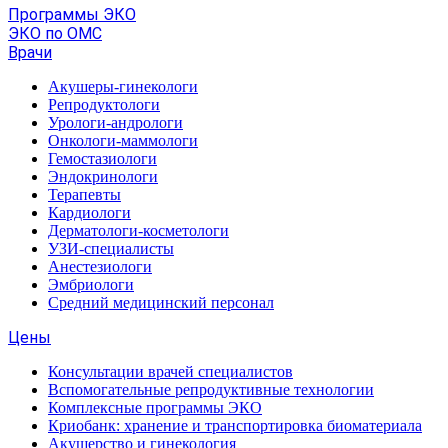
Программы ЭКО
ЭКО по ОМС
Врачи
Акушеры-гинекологи
Репродуктологи
Урологи-андрологи
Онкологи-маммологи
Гемостазиологи
Эндокринологи
Терапевты
Кардиологи
Дерматологи-косметологи
УЗИ-специалисты
Анестезиологи
Эмбриологи
Средний медицинский персонал
Цены
Консультации врачей специалистов
Вспомогательные репродуктивные технологии
Комплексные программы ЭКО
Криобанк: хранение и транспортировка биоматериала
Акушерство и гинекология