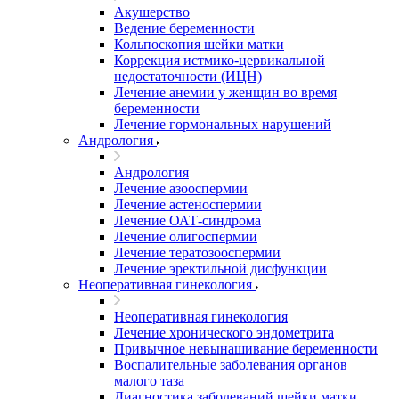
Акушерство
Ведение беременности
Кольпоскопия шейки матки
Коррекция истмико-цервикальной
недостаточности (ИЦН)
Лечение анемии у женщин во время
беременности
Лечение гормональных нарушений
Андрология
Андрология
Лечение азооспермии
Лечение астеноспермии
Лечение ОАТ-синдрома
Лечение олигоспермии
Лечение тератозооспермии
Лечение эректильной дисфункции
Неоперативная гинекология
Неоперативная гинекология
Лечение хронического эндометрита
Привычное невынашивание беременности
Воспалительные заболевания органов
малого таза
Диагностика заболеваний шейки матки