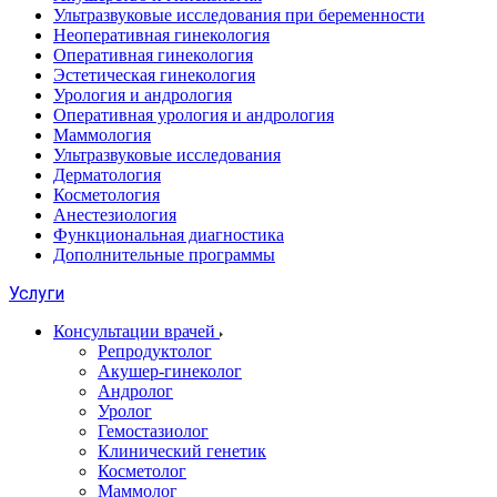
Ультразвуковые исследования при беременности
Неоперативная гинекология
Оперативная гинекология
Эстетическая гинекология
Урология и андрология
Оперативная урология и андрология
Маммология
Ультразвуковые исследования
Дерматология
Косметология
Анестезиология
Функциональная диагностика
Дополнительные программы
Услуги
Консультации врачей
Репродуктолог
Акушер-гинеколог
Андролог
Уролог
Гемостазиолог
Клинический генетик
Косметолог
Маммолог