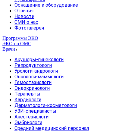
Оснащение и оборудование
Отзывы
Новости
СМИ о нас
Фотогалерея
Программы ЭКО
ЭКО по ОМС
Врачи
Акушеры-гинекологи
Репродуктологи
Урологи-андрологи
Онкологи-маммологи
Гемостазиологи
Эндокринологи
Терапевты
Кардиологи
Дерматологи-косметологи
УЗИ-специалисты
Анестезиологи
Эмбриологи
Средний медицинский персонал