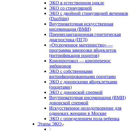
ЭКО в естественном цикле
ЭКО со стимуляцией
ЭКО с двойной стимуляцией яичников
(DuoStim)
Внутриматочная искусственная
инсеминация (ВМИ)
Преимплантационная генетическая
диагностика (ПГД)
«Отсроченное материнство» —
программа заморозки яйцеклеток
(витрификация ооцитов)
Криопротокол — криоперенос
эмбрионов
ЭКО с собственными
витрифицированными ооцитами
ЭКО с донорскими яйцеклетками
(ооцитами)
ЭКО с донорской спермой
Внутриматочная инсеминация (ВМИ)
донорской спермой
Искусственное оплодотворение для
одиноких женщин в Москве
ЭКО с определением пола ребенка
Этапы ЭКО