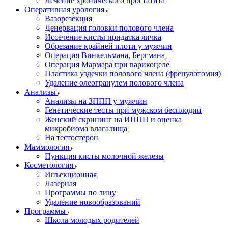
Лечение хронического простатита
Оперативная урология
Вазорезекция
Денервация головки полового члена
Иссечение кисты придатка яичка
Обрезание крайней плоти у мужчин
Операция Винкельмана, Бергмана
Операция Мармара при варикоцеле
Пластика уздечки полового члена (френулотомия)
Удаление олеогранулем полового члена
Анализы
Анализы на ЗППП у мужчин
Генетические тесты при мужском бесплодии
Женский скрининг на ИППП и оценка
микробиома влагалища
На тестостерон
Маммология
Пункция кисты молочной железы
Косметология
Инъекционная
Лазерная
Программы по лицу
Удаление новообразований
Программы
Школа молодых родителей