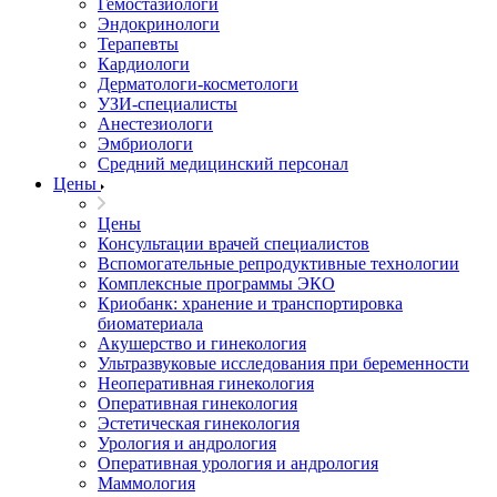
Гемостазиологи
Эндокринологи
Терапевты
Кардиологи
Дерматологи-косметологи
УЗИ-специалисты
Анестезиологи
Эмбриологи
Средний медицинский персонал
Цены
Цены
Консультации врачей специалистов
Вспомогательные репродуктивные технологии
Комплексные программы ЭКО
Криобанк: хранение и транспортировка
биоматериала
Акушерство и гинекология
Ультразвуковые исследования при беременности
Неоперативная гинекология
Оперативная гинекология
Эстетическая гинекология
Урология и андрология
Оперативная урология и андрология
Маммология