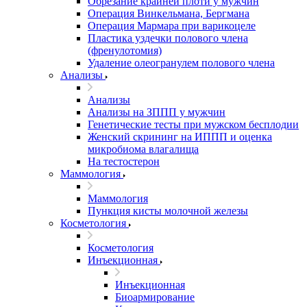
Обрезание крайней плоти у мужчин
Операция Винкельмана, Бергмана
Операция Мармара при варикоцеле
Пластика уздечки полового члена
(френулотомия)
Удаление олеогранулем полового члена
Анализы
Анализы
Анализы на ЗППП у мужчин
Генетические тесты при мужском бесплодии
Женский скрининг на ИППП и оценка
микробиома влагалища
На тестостерон
Маммология
Маммология
Пункция кисты молочной железы
Косметология
Косметология
Инъекционная
Инъекционная
Биоармирование