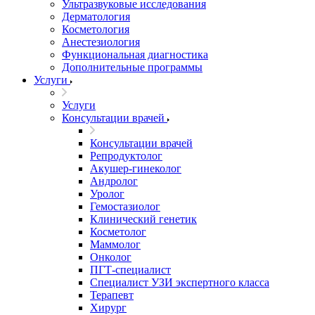
Ультразвуковые исследования
Дерматология
Косметология
Анестезиология
Функциональная диагностика
Дополнительные программы
Услуги
Услуги
Консультации врачей
Консультации врачей
Репродуктолог
Акушер-гинеколог
Андролог
Уролог
Гемостазиолог
Клинический генетик
Косметолог
Маммолог
Онколог
ПГТ-специалист
Специалист УЗИ экспертного класса
Терапевт
Хирург