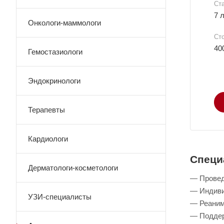
Ст
7 
Онкологи-маммологи
Ст
40
Гемостазиологи
Эндокринологи
Терапевты
Кардиологи
Специ
Дерматологи-косметологи
— Провед
— Индиви
УЗИ-специалисты
— Реаним
— Поддер