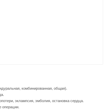
идуральная, комбинированная, общая).
да.
потери, эклампсия, эмболия, остановка сердца.
е операции.