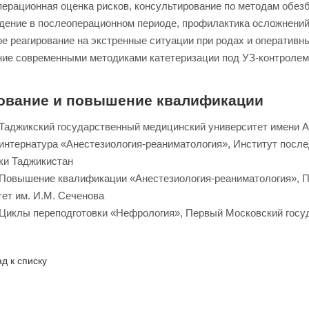
ерационная оценка рисков, консультирование по методам обез
ение в послеоперационном периоде, профилактика осложнений
е реагирование на экстренные ситуации при родах и оперативн
ие современными методиками катетеризации под УЗ-контролем, 
ование и повышение квалификации
— Таджикский государственный медицинский университет имени 
— интернатура «Анестезиология-реаниматология», Институт посл
ки Таджикистан
— Повышение квалификации «Анестезиология-реаниматология», 
ет им. И.М. Сеченова
— Циклы переподготовки «Нефрология», Первый Московский госу
д к списку