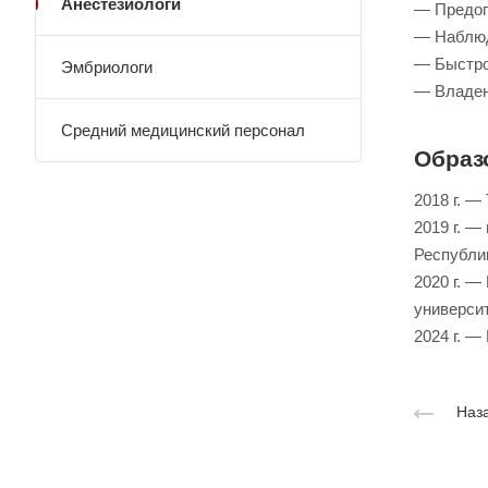
Анестезиологи
— Предоп
— Наблюд
— Быстро
Эмбриологи
— Владен
Средний медицинский персонал
Образ
2018 г. 
2019 г. 
Республи
2020 г. 
университ
2024 г. 
Наза