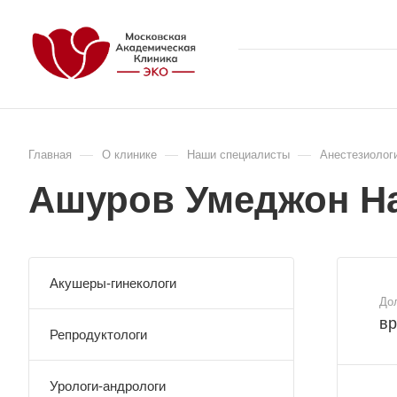
—
—
—
Главная
О клинике
Наши специалисты
Анестезиолог
Ашуров Умеджон Н
Акушеры-гинекологи
До
вр
Репродуктологи
Урологи-андрологи