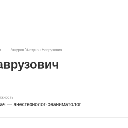
—
и
Ашуров Умеджон Наврузович
аврузович
лжность
ач — анестезиолог-реаниматолог