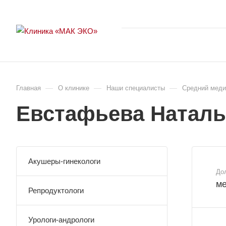
—
—
—
Главная
О клинике
Наши специалисты
Средний меди
Евстафьева Наталь
Акушеры-гинекологи
До
ме
Репродуктологи
Урологи-андрологи